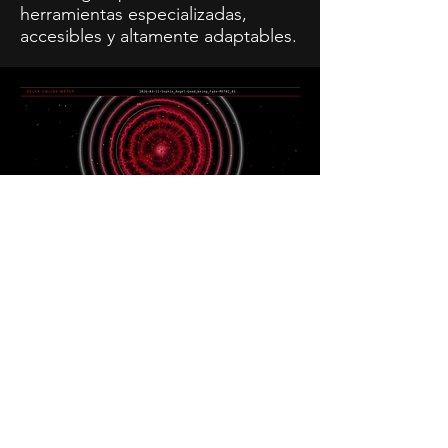
herramientas especializadas,
accesibles y altamente adaptables.
DELTA ONLINE
METER
Es una herramienta de medición y
visualización de audio en tiempo real,
desarrollada por Delta Records.
Permite cargar cualquier archivo de
audio o video y analizar su nivel en